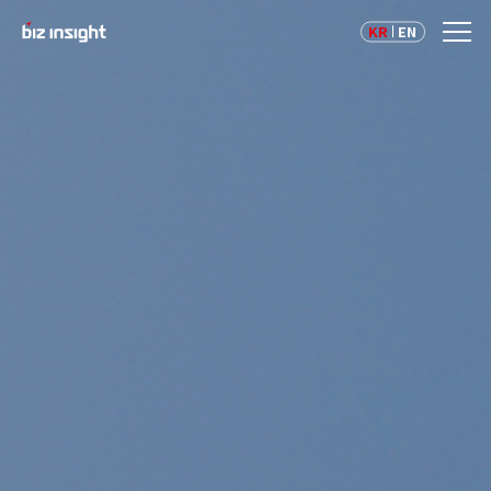
KR
EN